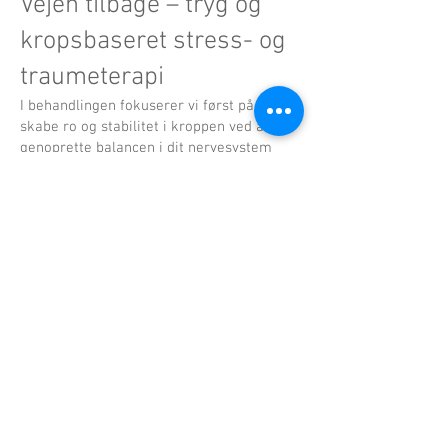
Vejen tilbage – tryg og
kropsbaseret stress- og
traumeterapi
I behandlingen fokuserer vi først på at
skabe ro og stabilitet i kroppen ved at
genoprette balancen i dit nervesystem
(homeostase). Når kroppen og
nervesystemet falder til ro, opnår du en
grundlæggende følelse af tryghed og
overskud, som er afgørende for at kunne
arbejde videre med stress og traumer.
Når denne indre ro og stabilitet er
etableret, hjælper jeg dig med at forstå og
bearbejde gamle stressmønstre og
uhensigtsmæssige reaktionsmåder, som
har udmattet dig – fx udfordringer med
grænser eller følelsesmæssige
belastninger.
Behandlingen foregår i et trygt, nænsomt
tempo, hvor du støttes i at skabe nye,