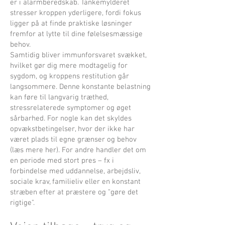
er i alarmberedskab. Tankemylderet
stresser kroppen yderligere, fordi fokus
ligger på at finde praktiske løsninger
fremfor at lytte til dine følelsesmæssige
behov.
Samtidig bliver immunforsvaret svækket,
hvilket gør dig mere modtagelig for
sygdom, og kroppens restitution går
langsommere. Denne konstante belastning
kan føre til langvarig træthed,
stressrelaterede symptomer og øget
sårbarhed. For nogle kan det skyldes
opvækstbetingelser, hvor der ikke har
været plads til egne grænser og behov
(læs mere her). For andre handler det om
en periode med stort pres – fx i
forbindelse med uddannelse, arbejdsliv,
sociale krav, familieliv eller en konstant
stræben efter at præstere og "gøre det
rigtige".