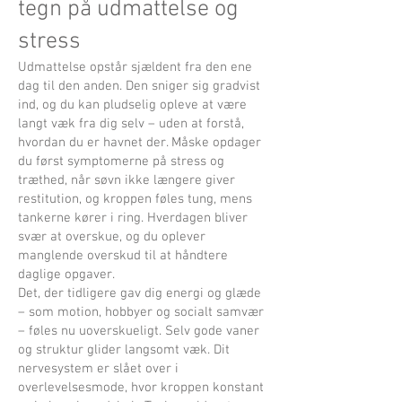
tegn på udmattelse og
stress
Udmattelse opstår sjældent fra den ene
dag til den anden. Den sniger sig gradvist
ind, og du kan pludselig opleve at være
langt væk fra dig selv – uden at forstå,
hvordan du er havnet der. Måske opdager
du først symptomerne på stress og
træthed, når søvn ikke længere giver
restitution, og kroppen føles tung, mens
tankerne kører i ring. Hverdagen bliver
svær at overskue, og du oplever
manglende overskud til at håndtere
daglige opgaver.
Det, der tidligere gav dig energi og glæde
– som motion, hobbyer og socialt samvær
– føles nu uoverskueligt. Selv gode vaner
og struktur glider langsomt væk. Dit
nervesystem er slået over i
overlevelsesmode, hvor kroppen konstant