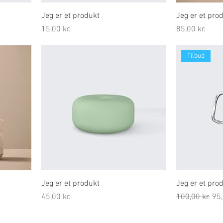
Jeg er et produkt
Jeg er et pro
Pris
Pris
15,00 kr.
85,00 kr.
Tilbud
Jeg er et produkt
Jeg er et pro
Pris
Regulær pris
Sal
45,00 kr.
100,00 kr.
95,