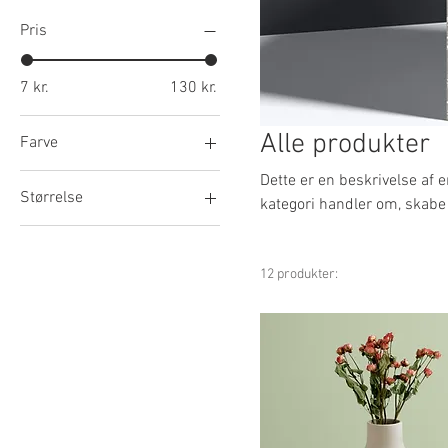
Pris
7 kr.
130 kr.
Alle produkter
Farve
Dette er en beskrivelse af 
Størrelse
kategori handler om, skab
produkter.
250 ml
500 ml
12 produkter:
80 ml
Large
Medium
One size
Small