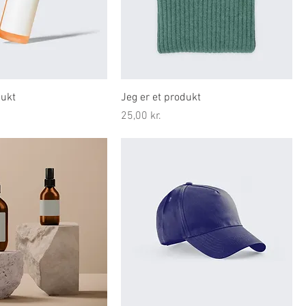
dukt
Jeg er et produkt
Pris
25,00 kr.