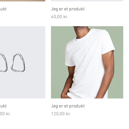
dukt
Jeg er et produkt
Pris
40,00 kr.
dukt
Jeg er et produkt
gspris
Pris
00 kr.
120,00 kr.